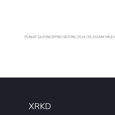
PLAKAT ZA KONCERTNU SEZONU 2024./25. DIZAJN: MILE 
2 / 6
Ključne osobe
Ovi projekti pružili su brojne mogućnosti lokalnim
oblikovali su prostornu signalizaciju, vizualni ident
sezone nakon čega je Mile Modić preuzeo dizajn pla
upečatljive plakate za događaje. Nastavite kako bis
XRKD
oblici, povijest i atmosfera – inspirirali njihov vizualni 