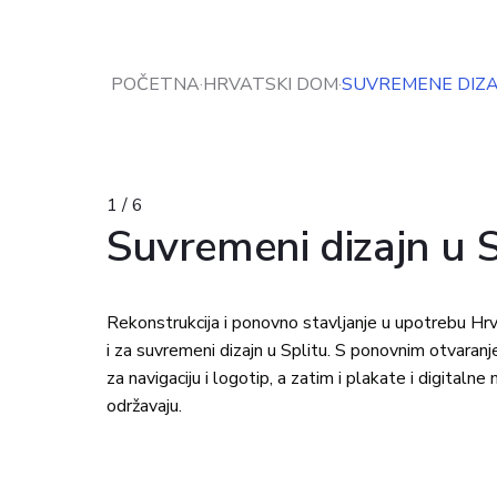
POČETNA
·
HRVATSKI DOM
·
SUVREMENE DIZA
1 / 6
Suvremeni dizajn u S
Rekonstrukcija i ponovno stavljanje u upotrebu Hr
i za suvremeni dizajn u Splitu. S ponovnim otvaranj
za navigaciju i logotip, a zatim i plakate i digitaln
održavaju.